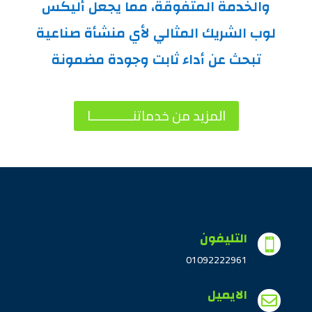
والخدمة المتفوقة، مما يجعل أليكس
لوب الشريك المثالي لأي منشأة صناعية
تبحث عن أداء ثابت وجودة مضمونة
المزيد من خدماتنــــــــــــا
التليفون

01092222961
الايميل
