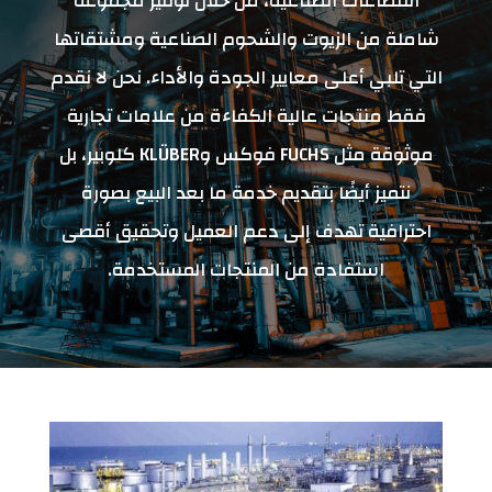
القطاعات الصناعية، من خلال توفير مجموعة
شاملة من الزيوت والشحوم الصناعية ومشتقاتها
التي تلبي أعلى معايير الجودة والأداء. نحن لا نقدم
فقط منتجات عالية الكفاءة من علامات تجارية
موثوقة مثل FUCHS فوكس وKLÜBER كلوبير، بل
نتميز أيضًا بتقديم خدمة ما بعد البيع بصورة
احترافية تهدف إلى دعم العميل وتحقيق أقصى
استفادة من المنتجات المستخدمة.